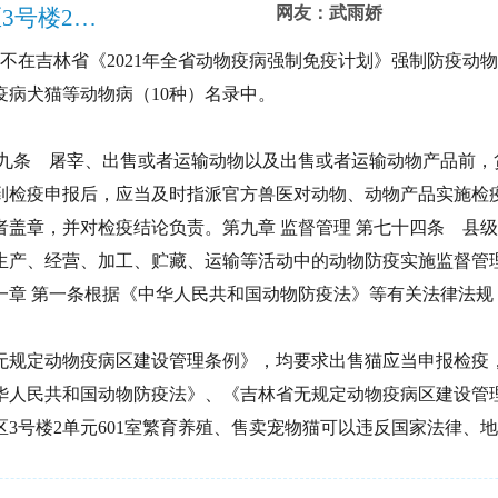
网友：武雨娇
四平市铁西区站前街道中兴社区英城小区3号楼2单元601室繁育养殖、售卖宠物猫疫病防疫问题
电：猫不在吉林省《2021年全省动物疫病强制免疫计划》强制防疫动
病犬猫等动物病（10种）名录中。
十九条 屠宰、出售或者运输动物以及出售或者运输动物产品前，
到检疫申报后，应当及时指派官方兽医对动物、动物产品实施检
者盖章，并对检疫结论负责。第九章 监督管理 第七十四条 县
生产、经营、加工、贮藏、运输等活动中的动物防疫实施监督管
一章 第一条根据《中华人民共和国动物防疫法》等有关法律法规
无规定动物疫病区建设管理条例》，均要求出售猫应当申报检疫
中华人民共和国动物防疫法》、《吉林省无规定动物疫病区建设
3号楼2单元601室繁育养殖、售卖宠物猫可以违反国家法律、