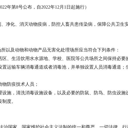
22年第8号公布，自2022年12月1日起施行）
制、净化、消灭动物疫病，防控人畜共患传染病，保障公共卫生
场所以及动物和动物产品无害化处理场所应当符合下列条件：
活区、生活饮用水水源地、学校、医院等公共场所之间保持必要
设置运输车辆消毒通道或者消毒池，并单独设置人员消毒通道；
动物防疫技术人员；
理设施，清洗消毒设施设备，以及必要的防鼠、防鸟、防虫设施
疫制度。
义法治国家。国家维护社会主义法制的统一和尊严。一切法律、行