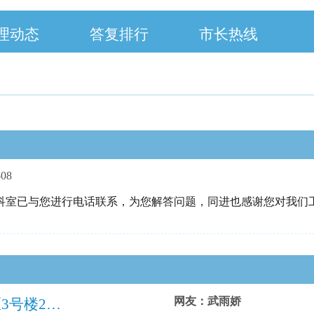
理动态
答复排行
市长热线
-08
科室已与您进行电话联系，为您解答问题，同进也感谢您对我们
网友：武雨娇
四平市铁西区站前街道中兴社区英城小区3号楼2单元601室养殖繁育、售卖宠物猫违反《动物防疫条件审查办法》在居民生活区饲养、繁殖、售卖动物