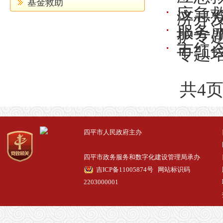
基金救助
应急
济开发
服务
护专
市红
专题
共4页
四平市人民政府主办
四平市政务服务和数字化建设管理局承办
吉ICP备11005874号
网站标识码
2203000001