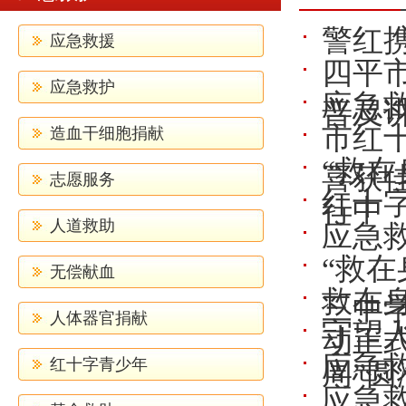
警红
应急救援
四平
应急救护
应急
普及
市红
造血干细胞捐献
“救
喜获
志愿服务
红十
行中
人道救助
应急
“救在
无偿献血
救在
三中
人体器官捐献
守望人
动正
应急
红十字青少年
周”圆
应急