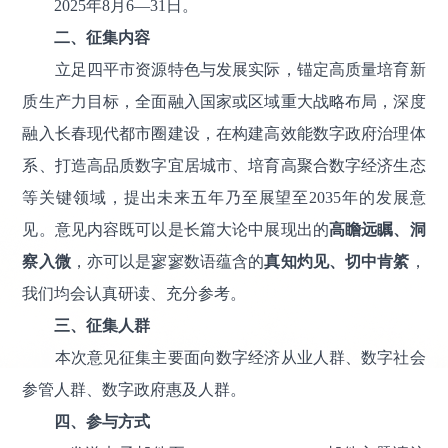
2025年8月6—31日。
二、征集内容
立足四平市资源特色与发展实际，锚定高质量培育新
质生产力目标，全面融入国家或区域重大战略布局，深度
融入长春现代都市圈建设，在构建高效能数字政府治理体
系、打造高品质数字宜居城市、培育高聚合数字经济生态
等关键领域，提出未来五年乃至展望至2035年的发展意
见。意见内容既可以是长篇大论中展现出的
高瞻远瞩、洞
察入微
，亦可以是寥寥数语蕴含的
真知灼见、切中肯綮
，
我们均会认真研读、充分参考。
三、征集人群
本次意见征集主要面向数字经济从业人群、数字社会
参管人群、数字政府惠及人群。
四、参与方式