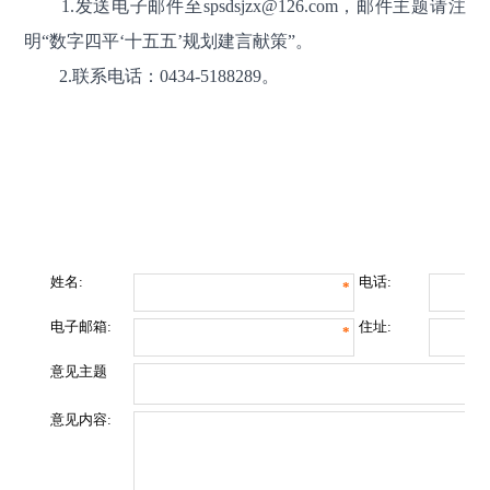
1.发送电子邮件至spsdsjzx@126.com，邮件主题请注
明“数字四平‘十五五’规划建言献策”。
2.联系电话：0434-5188289。