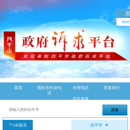
首页
我向市长说句
办理动态
答复排行
话
市长热线
7*24h留言
四平市
▼