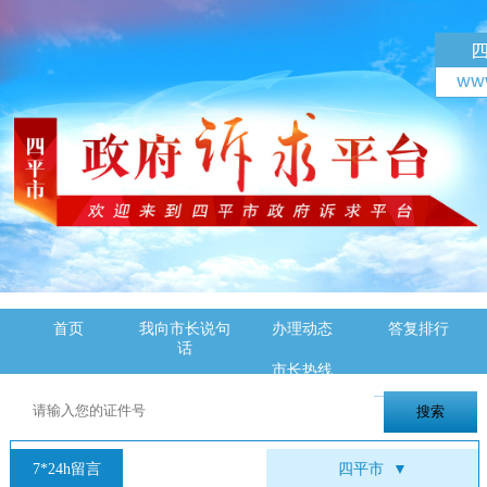
首页
我向市长说句
办理动态
答复排行
话
市长热线
7*24h留言
四平市
▼