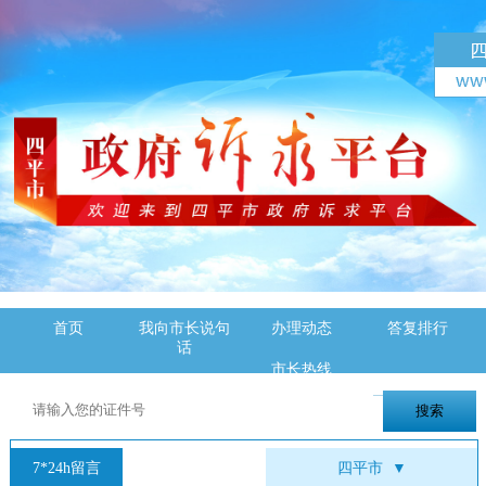
首页
我向市长说句
办理动态
答复排行
话
市长热线
7*24h留言
四平市
▼