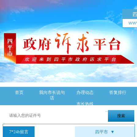
首页
我向市长说句
办理动态
答复排行
话
市长热线
7*24h留言
四平市
▼