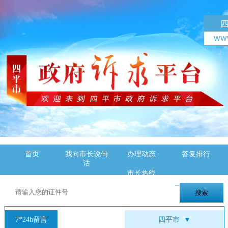
首页
我向市长说句
办理动态
答复排行
话
市长热线
7*24h留言
四平市
▼